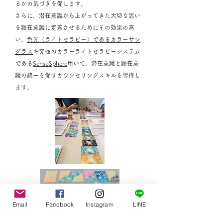
るかの気づきを促します。
さらに、潜在意識から上がってきた大切な思い
を顕在意識に定着させるためにその効果の高
い、
色光（ライトセラピー）であるカラーサン
グラス
や究極のカラーライトセラピーシステム
である
SensoSphere
用いて、潜在意識と顕在意
識の統一を促すカウンセリングスキルを習得し
ます。
Email
Facebook
Instagram
LINE