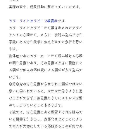
実際の変化、成長行動に繋がっていくのです。
カラーライトセラピー 2級講座
では
カラーライトセラピーから導き出されたクライ
アントの心理から、さらに一歩踏み込んだ潜在
意識にある潜在欲求に焦点を当てた分析を行い
ます。
物体色であるカラーカードから読み解ける心理
は顕在意識であり、その意識はときに義務によ
る願望や他人の価値観による願望が入り込んで
います。
自分自身の潜在意識から生まれた願望ではない
思いに囚われていると、なかなか思うように進
むことができず、無意識のうちにストレスを溜
めてしまっていることもあります。
２級では、潜在意識にある願望やそれを阻んで
いる要因を引き出し、表面化させることによっ
て本人が大切にしている価値あるこのが何であ