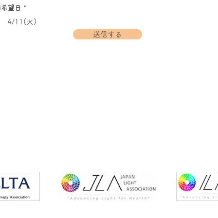
加希望日
*
4/11(火)
送信する